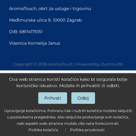
AromaTouch, obrt za usluge i trgovinu
Međimurska ulica 9, 10000 Zagreb
OIB: 68114175151
Vlasnica Kornelija Janus
Copyright © 2026 AromaTouch | Powered by Zumm.info
Ova web stranica koristi kolačiće kako bi osigurala bolje
korisničko iskustvo. Možete ih prihvatiti ili odbiti.
Prihvati
Odbij
Upravljanje kolačićima: Pohranu čak i nužnih kolačića možete isključiti
u postavkama preglednika. Ako isključite postavljanje svih kolačića,
neki aspekti web-stranice možda više neće funkcionirati.
Politika kolačića
|
Politika privatnosti