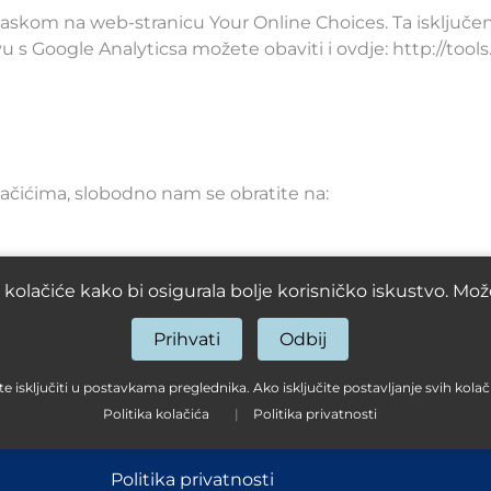
odlaskom na web-stranicu
Your Online Choices
. Ta isključe
avu s Google Analyticsa možete obaviti i ovdje:
http://too
lačićima, slobodno nam se obratite na:
kolačiće kako bi osigurala bolje korisničko iskustvo. Možete
Prihvati
Odbij
 isključiti u postavkama preglednika. Ako isključite postavljanje svih kolač
Politika kolačića
|
Politika privatnosti
Uvjeti poslovanja
Politika privatnosti