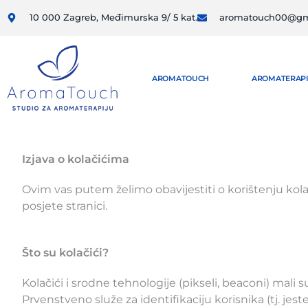
10 000 Zagreb, Međimurska 9/ 5 kat.
aromatouch00@gm
AROMATOUCH
AROMATERAPI
Izjava o kolačićima
Ovim vas putem želimo obavijestiti o korištenju ko
posjete stranici.
Što su kolačići?
Kolačići i srodne tehnologije (pikseli, beaconi) mali
Prvenstveno služe za identifikaciju korisnika (tj. jest