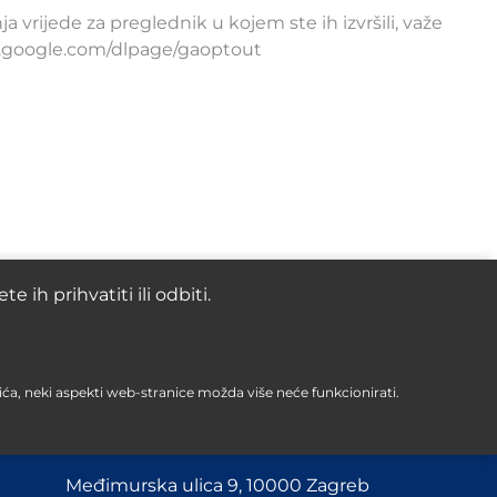
nja vrijede za preglednik u kojem ste ih izvršili, važe
ls.google.com/dlpage/gaoptout
 ih prihvatiti ili odbiti.
ića, neki aspekti web-stranice možda više neće funkcionirati.
AromaTouch, obrt za usluge i trgovinu
Međimurska ulica 9, 10000 Zagreb