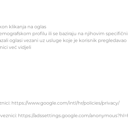
kon klikanja na oglas
emografskom profilu ili se baziraju na njihovim specifični
li oglasi vezani uz usluge koje je korisnik pregledavao 
ici već vidjeli
nici: https://www.google.com/intl/hr/policies/privacy/
oveznici: https://adssettings.google.com/anonymous?hl=