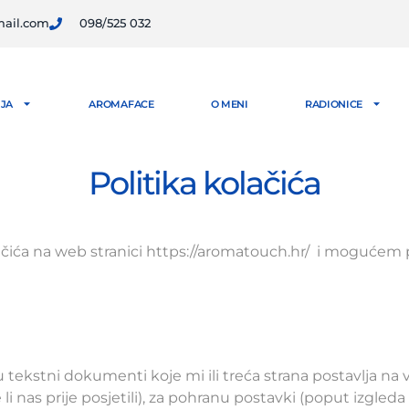
ail.com
098/525 032
JA
AROMAFACE
O MENI
RADIONICE
Politika kolačića
lačića na web stranici https://aromatouch.hr/ i mogućem
 su tekstni dokumenti koje mi ili treća strana postavlja n
e li nas prije posjetili), za pohranu postavki (poput izgle