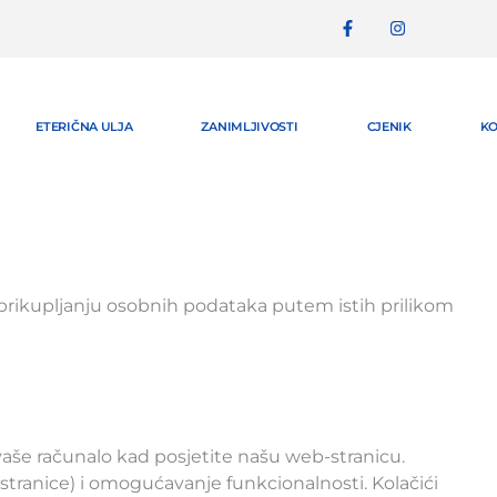
ETERIČNA ULJA
ZANIMLJIVOSTI
CJENIK
K
 prikupljanju osobnih podataka putem istih prilikom
a vaše računalo kad posjetite našu web-stranicu.
da stranice) i omogućavanje funkcionalnosti. Kolačići