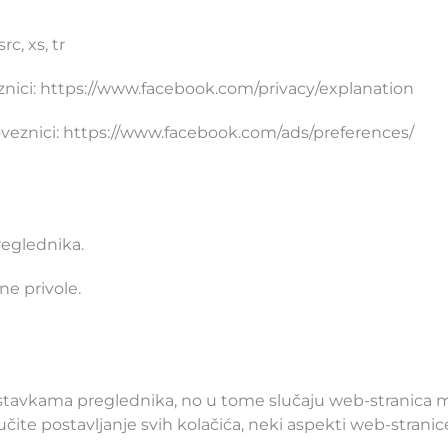
rc, xs, tr
eznici: https://www.facebook.com/privacy/explanation
oveznici: https://www.facebook.com/ads/preferences/
reglednika.
ne privole.
ostavkama preglednika, no u tome slučaju web-stranica mo
jučite postavljanje svih kolačića, neki aspekti web-strani