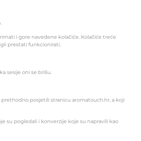
e
.
imati i gore navedene kolačiće. Kolačiće treće
li prestati funkcionirati.
a sesije oni se brišu.
 prethodno posjetili stranicu aromatouch.hr, a koji
je su pogledali i konverzije koje su napravili kao