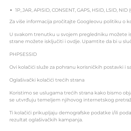
1P_JAR, APISID, CONSENT, GAPS, HSID, LSID, NID (6
Za više informacija pročitajte Googleovu
politiku o k
U svakom trenutku u svojem pregledniku možete isklj
strane možete isključiti i
ovdje
. Upamtite da bi u slu
PHPSESSID
Ovi kolačići služe za pohranu korisničkih postavki i s
Oglašivački kolačići trećih strana
Koristimo se uslugama trećih strana kako bismo objavi
se utvrđuju temeljem njihovog internetskog pretraž
Ti kolačići prikupljaju demografske podatke i/ili poda
rezultat oglašivačkih kampanja.