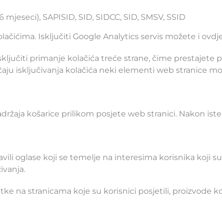
 mjeseci), SAPISID, SID, SIDCC, SID, SMSV, SSID
olačićima
. Isključiti Google Analytics servis možete i
ovdj
učiti primanje kolačića treće strane, čime prestajete pr
čaju isključivanja kolačića neki elementi web stranice mog
adržaja košarice prilikom posjete web stranici. Nakon istek
li oglase koji se temelje na interesima korisnika koji su
ivanja.
tke na stranicama koje su korisnici posjetili, proizvode ko