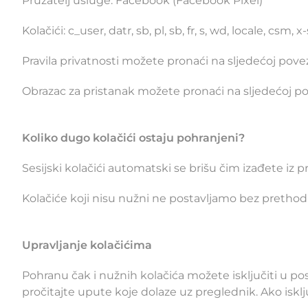
Pružatelj usluge: Facebook (Facebook Pixel)
Kolačići: c_user, datr, sb, pl, sb, fr, s, wd, locale, csm, x-s
Pravila privatnosti možete pronaći na sljedećoj pov
Obrazac za pristanak možete pronaći na sljedećoj p
Koliko dugo kolačići ostaju pohranjeni?
Sesijski kolačići automatski se brišu čim izađete iz p
Kolačiće koji nisu nužni ne postavljamo bez prethod
Upravljanje kolačićima
Pohranu čak i nužnih kolačića možete isključiti u p
pročitajte upute koje dolaze uz preglednik. Ako iskl