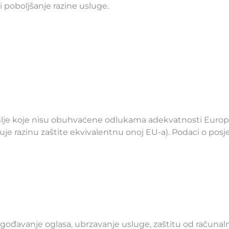
 poboljšanje razine usluge.
je koje nisu obuhvaćene odlukama adekvatnosti Europske
e razinu zaštite ekvivalentnu onoj EU-a). Podaci o posje
ilagođavanje oglasa, ubrzavanje usluge, zaštitu od računalni