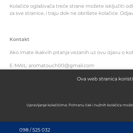
Kolačiće oglašivača treće strane možete isključiti 
za sve stranice, i traju dok ne obrišete kolačiće. Odj
Kontakt
Ako imate ikakvih pitanja vezanih uz ovu izjavu o ko
E-MAIL: aromatouch00@gmail.com
MOBITEL: 098/525 032
Ova web stranica koristi 
ADRESA: 10 000 Zagreb, Međimurska 9/ 5 kat
Upravljanje kolačićima: Pohranu čak i nužnih kolačića možete
Međimurska 9/ 5. kat, 10 000 Zagreb
098 / 525 032